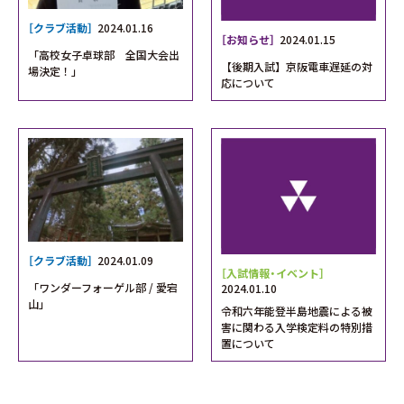
［クラブ活動］
2024.01.16
［お知らせ］
2024.01.15
「高校女子卓球部 全国大会出
【後期入試】京阪電車遅延の対
場決定！」
応について
［クラブ活動］
2024.01.09
［入試情報・イベント］
「ワンダーフォーゲル部 / 愛宕
2024.01.10
山」
令和六年能登半島地震による被
害に関わる入学検定料の特別措
置について