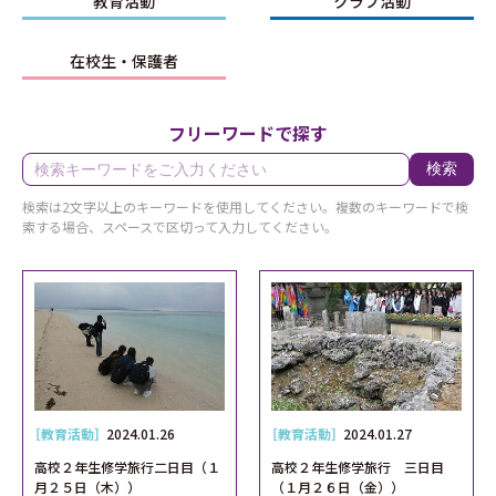
教育活動
クラブ活動
在校生・保護者
フリーワードで探す
検索
検索は2文字以上のキーワードを使用してください。複数のキーワードで検
索する場合、スペースで区切って入力してください。
［教育活動］
2024.01.26
［教育活動］
2024.01.27
高校２年生修学旅行二日目（１
高校２年生修学旅行 三日目
月２５日（木））
（１月２６日（金））