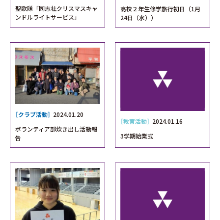
聖歌隊「同志社クリスマスキャ
高校２年生修学旅行初日（1月
ンドルライトサービス」
24日（水））
［クラブ活動］
2024.01.20
［教育活動］
2024.01.16
ボランティア部炊き出し活動報
3学期始業式
告