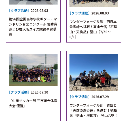
［クラブ活動］
2026.08.03
［クラブ活動］
2026.08.03
第56回全国高等学校ギター・マ
ワンダーフォーゲル部 西日本
ンドリン音楽コンクール 優秀賞
最高峰へ挑戦！夏山合宿「石鎚
および在大阪スイス総領事賞受
山・天狗岳」登山（7/30〜
賞
8/1）
［クラブ活動］
2026.07.30
［クラブ活動］
2026.07.29
「中学サッカー部 三市総合体育
ワンダーフォーゲル部 青空と
大会 優勝」
「天空の遊歩道」を進む！徳島
県「剣山・次郎笈」 登山合宿！