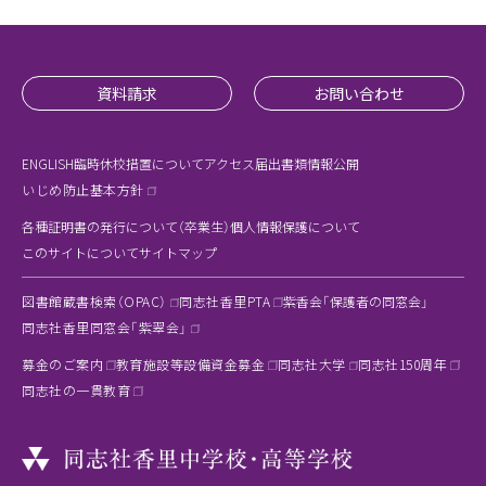
資料請求
お問い合わせ
ENGLISH
臨時休校措置について
アクセス
届出書類
情報公開
いじめ防止基本方針
各種証明書の発行について（卒業生）
個人情報保護について
このサイトについて
サイトマップ
図書館蔵書検索（OPAC）
同志社香里PTA
紫香会「保護者の同窓会」
同志社香里同窓会「紫翠会」
募金のご案内
教育施設等設備資金募金
同志社大学
同志社150周年
同志社の一貫教育