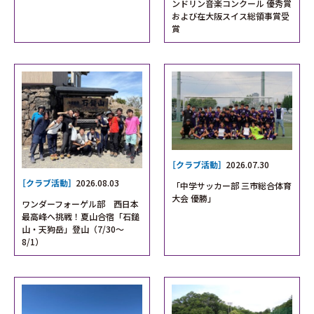
ンドリン音楽コンクール 優秀賞
および在大阪スイス総領事賞受
賞
［クラブ活動］
2026.07.30
［クラブ活動］
2026.08.03
「中学サッカー部 三市総合体育
大会 優勝」
ワンダーフォーゲル部 西日本
最高峰へ挑戦！夏山合宿「石鎚
山・天狗岳」登山（7/30〜
8/1）