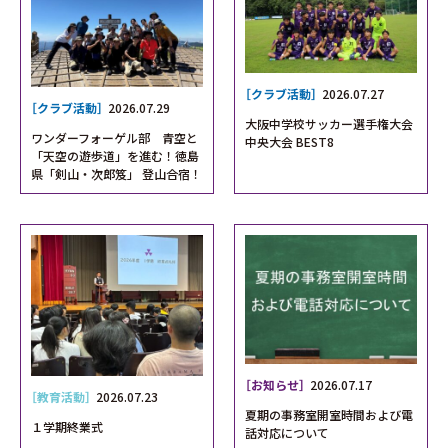
［クラブ活動］
2026.07.27
［クラブ活動］
2026.07.29
大阪中学校サッカー選手権大会
ワンダーフォーゲル部 青空と
中央大会 BEST8
「天空の遊歩道」を進む！徳島
県「剣山・次郎笈」 登山合宿！
［お知らせ］
2026.07.17
［教育活動］
2026.07.23
夏期の事務室開室時間および電
１学期終業式
話対応について