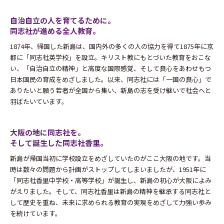
自治自立の人を育てるために。
同志社が進める全人教育。
1874年、帰国した新島は、国内外の多くの人の協力を得て1875年に京
都に「同志社英学校」を設立。キリスト教にもとづいた教育をおこな
い、「自治自立の精神」と高度な国際感覚、そして良心をあわせもつ
日本国民の育成をめざしました。以来、同志社には「一国の良心」で
ありたいと願う若者が全国から集い、新島の志を受け継いで社会へと
羽ばたいています。
大阪の地に同志社を。
そして誕生した同志社香里。
新島が帰国当初に学校設立をめざしていたのがここ大阪の地です。当
時は数々の問題から計画がストップしてしまいましたが、1951年に
「同志社香里中学校・高等学校」が誕生し、新島の初心が大阪によみ
がえりました。そして、同志社香里は新島の精神を継承する同志社と
して歴史を重ね、未来に求められる教育の実現をめざして力強い歩み
を続けています。