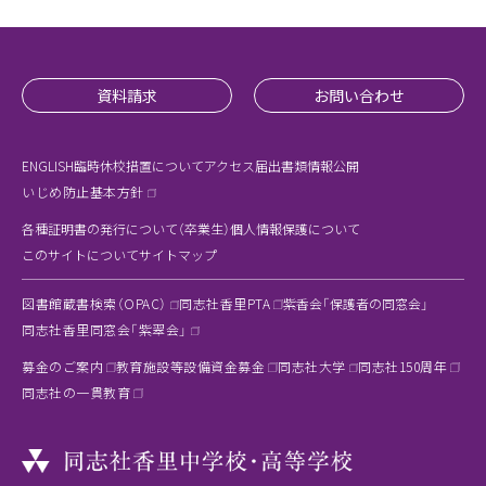
資料請求
お問い合わせ
ENGLISH
臨時休校措置について
アクセス
届出書類
情報公開
いじめ防止基本方針
各種証明書の発行について（卒業生）
個人情報保護について
このサイトについて
サイトマップ
図書館蔵書検索（OPAC）
同志社香里PTA
紫香会「保護者の同窓会」
同志社香里同窓会「紫翠会」
募金のご案内
教育施設等設備資金募金
同志社大学
同志社150周年
同志社の一貫教育