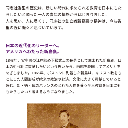
同志社香里の歴史は、新しい時代に求められる教育を日本にもた
らしたいと願った一人の青年の情熱からはじまりました。
人を思い、人に尽くす、同志社の創立者新島襄の精神は、今も香
里の丘に脈々と息づいています。
日本の近代化のリーダーへ。
アメリカへわたった新島襄。
1843年、安中藩の江戸詰め下級武士の長男として生まれた新島襄。日
本の近代化に貢献したいという思いから、函館を脱国してアメリカを
めざしました。1865年、ボストンに到着した新島は、キリスト教をも
とにした人間形成が欧米の政治や経済、文化に大きく貢献していると
感じ、知・徳・体のバランスのとれた人物を養う全人教育を日本にも
もたらしたいと考えるようになりました。