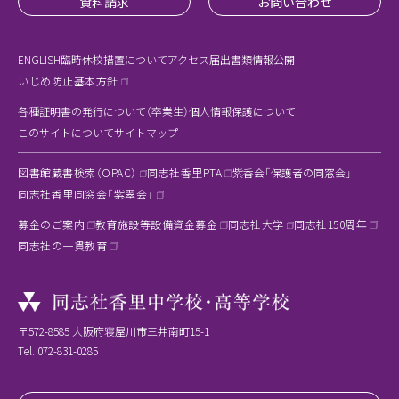
資料請求
お問い合わせ
ENGLISH
臨時休校措置について
アクセス
届出書類
情報公開
いじめ防止基本方針
各種証明書の発行について（卒業生）
個人情報保護について
このサイトについて
サイトマップ
図書館蔵書検索（OPAC）
同志社香里PTA
紫香会「保護者の同窓会」
同志社香里同窓会「紫翠会」
募金のご案内
教育施設等設備資金募金
同志社大学
同志社150周年
同志社の一貫教育
〒572-8585 大阪府寝屋川市三井南町15-1
Tel.
072-831-0285