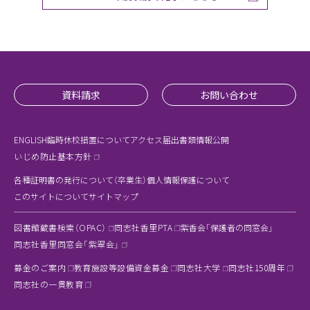
資料請求
お問い合わせ
ENGLISH
臨時休校措置について
アクセス
届出書類
情報公開
いじめ防止基本方針
各種証明書の発行について（卒業生）
個人情報保護について
このサイトについて
サイトマップ
図書館蔵書検索（OPAC）
同志社香里PTA
紫香会「保護者の同窓会」
同志社香里同窓会「紫翠会」
募金のご案内
教育施設等設備資金募金
同志社大学
同志社150周年
同志社の一貫教育