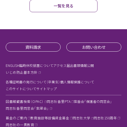
一覧を見る
資料請求
お問い合わせ
ENGLISH
臨時休校措置について
アクセス
届出書類
情報公開
いじめ防止基本方針
各種証明書の発行について（卒業生）
個人情報保護について
このサイトについて
サイトマップ
図書館蔵書検索（OPAC）
同志社香里PTA
紫香会「保護者の同窓会」
同志社香里同窓会「紫翠会」
募金のご案内
教育施設等設備資金募金
同志社大学
同志社150周年
同志社の一貫教育