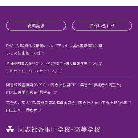
資料請求
お問い合わせ
ENGLISH
臨時休校措置について
アクセス
届出書類
情報公開
いじめ防止基本方針
各種証明書の発行について（卒業生）
個人情報保護について
このサイトについて
サイトマップ
図書館蔵書検索（OPAC）
同志社香里PTA
紫香会「保護者の同窓会」
同志社香里同窓会「紫翠会」
募金のご案内
教育施設等設備資金募金
同志社大学
同志社150周年
同志社の一貫教育