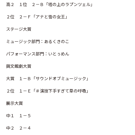
高２ １位 ２－Ｂ「塔の上のラプンツェル」
２位 ２－Ｆ「アナと雪の女王」
ステージ大賞
ミュージック部門：あるくきのこ
パフォーマンス部門：いとぅめん
興文館劇大賞
大賞 １－Ｂ「サウンドオブミュージック」
２位 １－Ｅ「＃演技下手すぎて草の呼吸」
展示大賞
中１ １－５
中２ ２－４