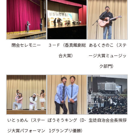
閉会セレモニー
３－Ｆ（香真館劇総
あるくきのこ（ステ
合大賞）
ージ大賞ミュージッ
ク部門）
いとぅめん（ステー
ぼうそうキング（D-
生徒自治会会長挨拶
ジ大賞パフォーマン
1グランプリ優勝）