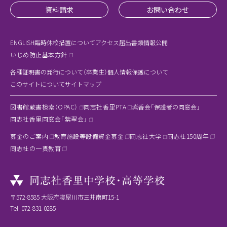
資料請求
お問い合わせ
ENGLISH
臨時休校措置について
アクセス
届出書類
情報公開
いじめ防止基本方針
各種証明書の発行について（卒業生）
個人情報保護について
このサイトについて
サイトマップ
図書館蔵書検索（OPAC）
同志社香里PTA
紫香会「保護者の同窓会」
同志社香里同窓会「紫翠会」
募金のご案内
教育施設等設備資金募金
同志社大学
同志社150周年
同志社の一貫教育
〒572-8585 大阪府寝屋川市三井南町15-1
Tel.
072-831-0285