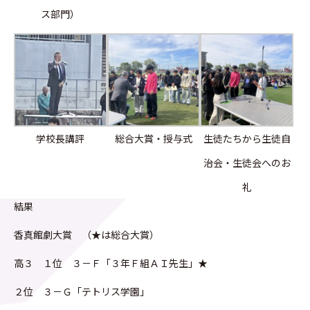
ス部門）
学校長講評
総合大賞・授与式
生徒たちから生徒自
治会・生徒会へのお
礼
結果
香真館劇大賞 （★は総合大賞）
高３ １位 ３－Ｆ「３年Ｆ組ＡＩ先生」★
２位 ３－Ｇ「テトリス学園」