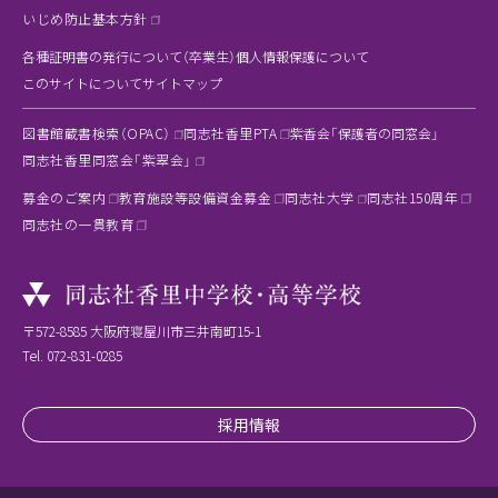
いじめ防止基本方針
各種証明書の発行について（卒業生）
個人情報保護について
このサイトについて
サイトマップ
図書館蔵書検索（OPAC）
同志社香里PTA
紫香会「保護者の同窓会」
同志社香里同窓会「紫翠会」
募金のご案内
教育施設等設備資金募金
同志社大学
同志社150周年
同志社の一貫教育
〒572-8585 大阪府寝屋川市三井南町15-1
Tel.
072-831-0285
採用情報