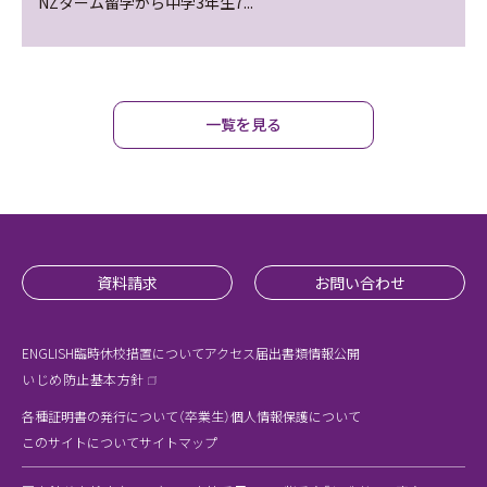
NZターム留学から中学3年生7...
一覧を見る
資料請求
お問い合わせ
ENGLISH
臨時休校措置について
アクセス
届出書類
情報公開
いじめ防止基本方針
各種証明書の発行について（卒業生）
個人情報保護について
このサイトについて
サイトマップ