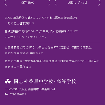
資料請求
お問い合わせ
ENGLISH
臨時休校措置について
アクセス
届出書類
情報公開
いじめ防止基本方針
各種証明書の発行について（卒業生）
個人情報保護について
このサイトについて
サイトマップ
図書館蔵書検索（OPAC）
同志社香里PTA
紫香会「保護者の同窓会」
同志社香里同窓会「紫翠会」
募金のご案内
教育施設等設備資金募金
同志社大学
同志社150周年
同志社の一貫教育
〒572-8585 大阪府寝屋川市三井南町15-1
Tel.
072-831-0285