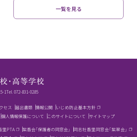
一覧を見る
-1
Tel.
072-831-0285
クセス
届出書類
情報公開
いじめ防止基本方針
個人情報保護について
このサイトについて
サイトマップ
里PTA
紫香会「保護者の同窓会」
同志社香里同窓会「紫翠会」