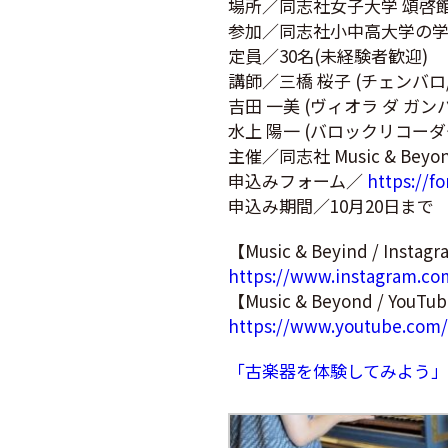
場所／同志社女子大学 頌啓
参加／同志社小中高大学の
定員／30名(未経験者歓迎)
講師／三橋 桜子 (チェンバ
吉田 一美 (ヴィオラ ダ ガ
水上 陽一 (バロックリコー
主催／同志社 Music & Beyo
申込みフォーム／
https://
申込み期間／10月20日まで
【Music & Beyind / Instag
https://www.instagram.
【Music & Beyond / YouTu
https://www.youtube.com
「古楽器を体験してみよう」