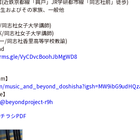
館(近鉄京都線「興戸」JR学研都市線「同志社前」徒歩)
学生およびその家族、一般他
ロ/同志社女子大学講師)
ンバ/同志社女子大学講師)
ダー/同志社香里高等学校教諭)
nd
forms.gle/VyCDvcBoohJbMgWD8
ram】
com/music_and_beyond_doshisha?igsh=MW9ibG9udHQz
be】
/@beyondproject-r9h
チラシPDF